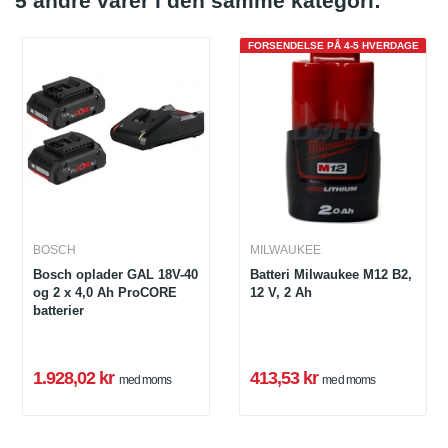
5 andre varer i den samme kategori:
FORSENDELSE PÅ 4-5 HVERDAGE
BOSCH
MILWAUKEE
Bosch oplader GAL 18V-40
Batteri Milwaukee M12 B2,
og 2 x 4,0 Ah ProCORE
12 V, 2 Ah
batterier
1.928,02 kr
413,53 kr
med moms
med moms