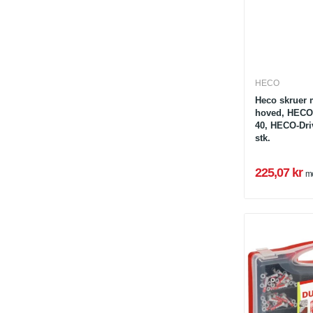
HECO
Heco skruer 
hoved, HECO-
40, HECO-Dri
stk.
225,07 kr
m