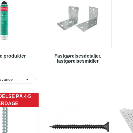
e produkter
Fastgørelsesdetaljer,
fastgørelsesmidler

evance
ELSE PÅ 4-5
ERDAGE