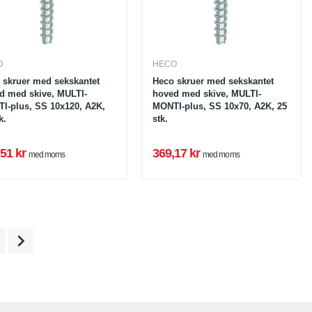
O
HECO
 skruer med sekskantet
Heco skruer med sekskantet
d med skive, MULTI-
hoved med skive, MULTI-
I-plus, SS 10x120, A2K,
MONTI-plus, SS 10x70, A2K, 25
k.
stk.
51 kr
369,17 kr
med moms
med moms
