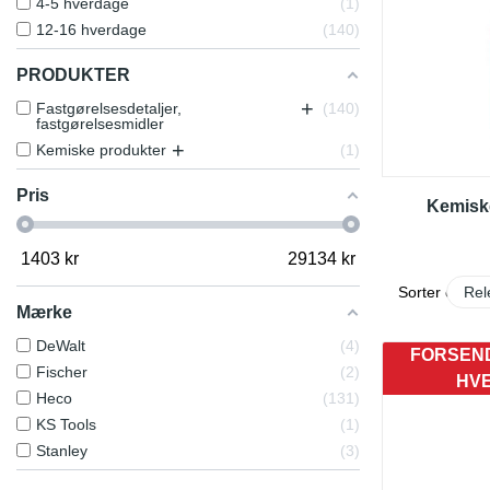
4-5 hverdage
1
12-16 hverdage
140
PRODUKTER
+
Fastgørelsesdetaljer,
140
fastgørelsesmidler
+
Kemiske produkter
1
Pris
Kemisk
1403
kr
29134
kr
Sorter efter:
Rel
Mærke
DeWalt
4
FORSEND
Fischer
2
HV
Heco
131
KS Tools
1
Stanley
3