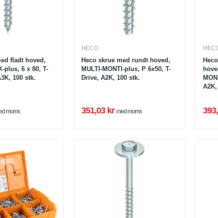
HECO
HEC
ed fladt hoved,
Heco skrue med rundt hoved,
Heco
plus, 6 x 80, T-
MULTI-MONTI-plus, P 6x50, T-
hove
3K, 100 stk.
Drive, A2K, 100 stk.
MONT
A2K, 
351,03 kr
393,
ed moms
med moms