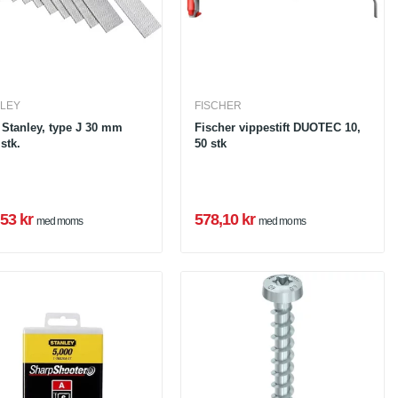
LEY
FISCHER
Stanley, type J 30 mm
Fischer vippestift DUOTEC 10,
stk.
50 stk
53 kr
578,10 kr
med moms
med moms