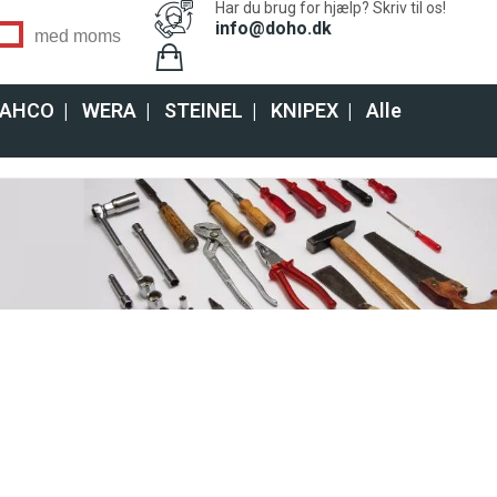
Har du brug for hjælp? Skriv til os!
info@doho.dk
med moms
AHCO
|
WERA
|
STEINEL
|
KNIPEX
|
Alle