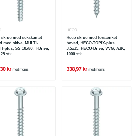
O
HECO
 skrue med sekskantet
Heco skrue med forsænket
d med skive, MULTI-
hoved, HECO-TOPIX-plus,
I-plus, SS 10x80, T-Drive,
3,5x35, HECO-Drive, VVG, A3K,
25 stk.
1000 stk.
30 kr
338,97 kr
med moms
med moms