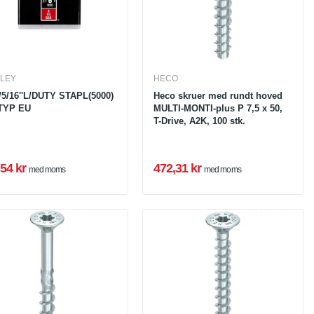
LEY
HECO
5/16''L/DUTY STAPL(5000)
Heco skruer med rundt hoved
TYP EU
MULTI-MONTI-plus P 7,5 x 50,
T-Drive, A2K, 100 stk.
54 kr
472,31 kr
med moms
med moms