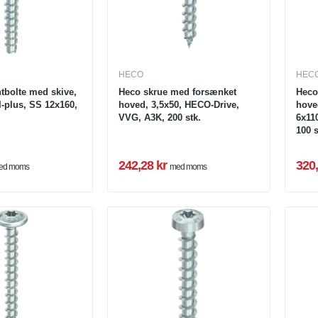
HECO
HEC
tbolte med skive,
Heco skrue med forsænket
Heco
plus, SS 12x160,
hoved, 3,5x50, HECO-Drive,
hove
VVG, A3K, 200 stk.
6x11
100 s
242,28 kr
320,
ed moms
med moms