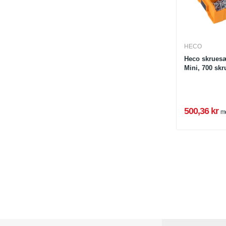
HECO
Heco skrues
Mini, 700 skr
500,36 kr
m