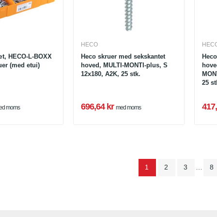
HECO
HEC
æt, HECO-L-BOXX
Heco skruer med sekskantet
Heco
uer (med etui)
hoved, MULTI-MONTI-plus, S
hove
12x180, A2K, 25 stk.
MONT
25 st
696,64 kr
417,
ed moms
med moms
1
2
3
…
8