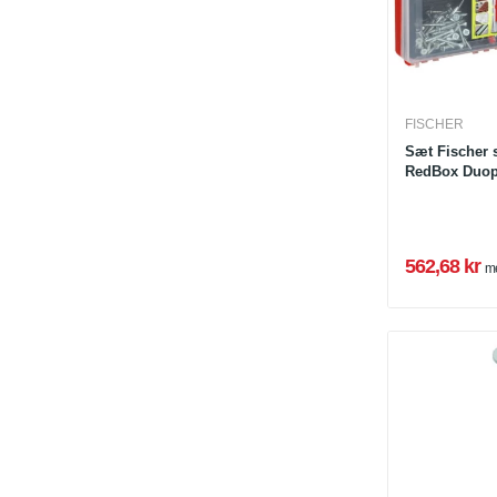
FISCHER
Sæt Fischer s
RedBox Duopo
562,68 kr
m