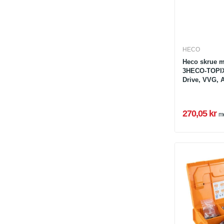
HECO
Heco skrue m
3HECO-TOPIX-
Drive, VVG, A
270,05 kr
m