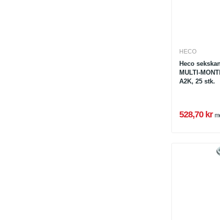
HECO
Heco sekskan
MULTI-MONTI-
A2K, 25 stk.
528,70 kr
m