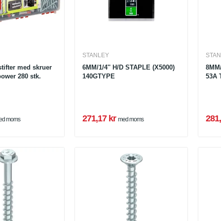
STANLEY
STAN
tifter med skruer
6MM/1/4'' H/D STAPLE (X5000)
8MM/
wer 280 stk.
140GTYPE
53A 
271,17 kr
281,
ed moms
med moms