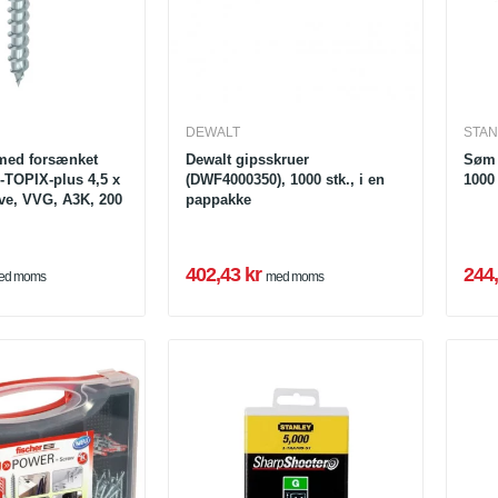
DEWALT
STAN
med forsænket
Dewalt gipsskruer
Søm 
TOPIX-plus 4,5 x
(DWF4000350), 1000 stk., i en
1000 
ve, VVG, A3K, 200
pappakke
402,43 kr
244,
ed moms
med moms