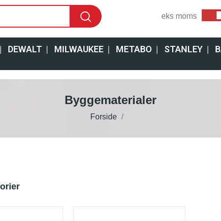
eks moms
|
DEWALT
|
MILWAUKEE
|
METABO
|
STANLEY
|
B
Byggematerialer
Forside
orier