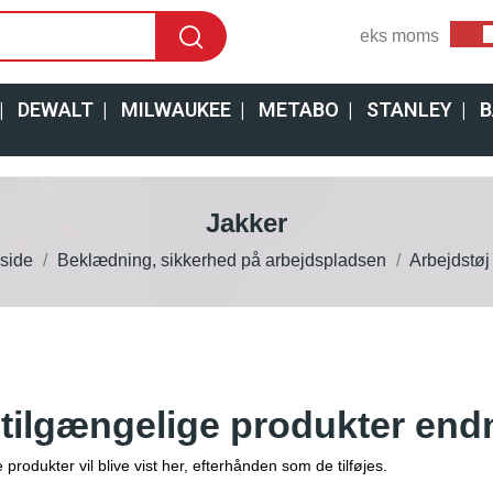
eks moms
|
DEWALT
|
MILWAUKEE
|
METABO
|
STANLEY
|
B
Jakker
side
Beklædning, sikkerhed på arbejdspladsen
Arbejdstøj
 tilgængelige produkter end
produkter vil blive vist her, efterhånden som de tilføjes.