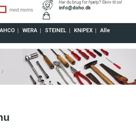
Har du brug for hjælp? Skriv til os!
info@doho.dk
med moms
AHCO
|
WERA
|
STEINEL
|
KNIPEX
|
Alle
nu