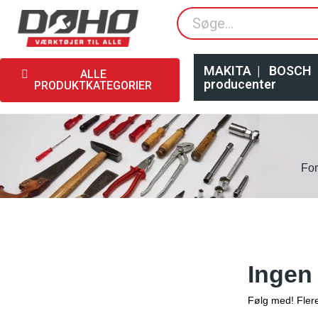
MAKITA
|
BOSCH
ALLE
producenter
PRODUKTKATEGORIER
For
Ingen
Følg med! Flere 