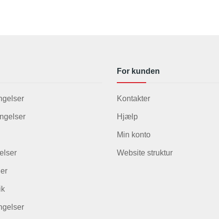
For kunden
ngelser
Kontakter
ngelser
Hjælp
Min konto
elser
Website struktur
ger
ik
ingelser