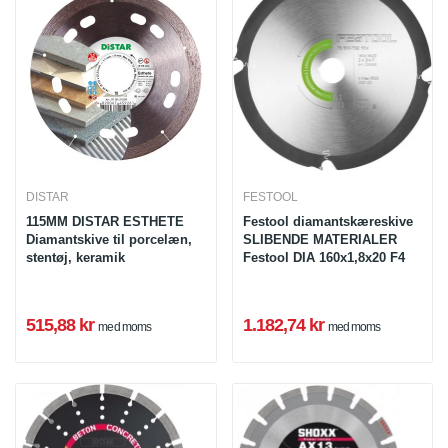
DISTAR
FESTOOL
115MM DISTAR ESTHETE
Festool diamantskæreskive
Diamantskive til porcelæn,
SLIBENDE MATERIALER
stentøj, keramik
Festool DIA 160x1,8x20 F4
515,88 kr
1.182,74 kr
med moms
med moms