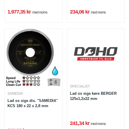
1.977,35 kr
234,06 kr
med moms
med moms
SPECIALIST
Lad os sige køre BERGER
SAMEDIA
125x1,2x22 mm
Lad os sige dis. ''SAMEDIA''
KCS 180 x 22 x 2,8 mm
241,34 kr
med moms