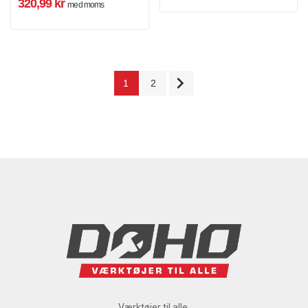
320,99 kr
med moms

1
2
Værktøjer til alle.