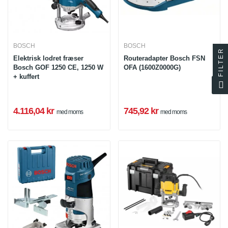
BOSCH
BOSCH
FILTER
Elektrisk lodret fræser
Routeradapter Bosch FSN
Bosch GOF 1250 CE, 1250 W
OFA (1600Z0000G)
+ kuffert
4.116,04 kr
745,92 kr
med moms
med moms