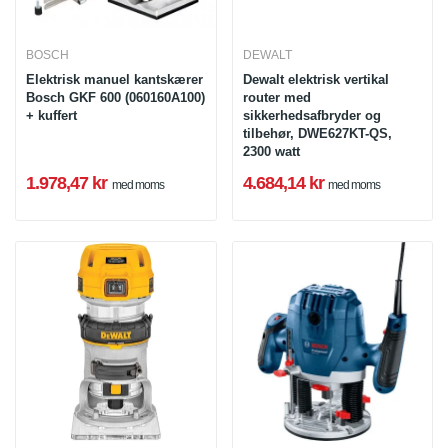
BOSCH
DEWALT
Elektrisk manuel kantskærer
Dewalt elektrisk vertikal
Bosch GKF 600 (060160A100)
router med
+ kuffert
sikkerhedsafbryder og
tilbehør, DWE627KT-QS,
2300 watt
1.978,47 kr
4.684,14 kr
med moms
med moms