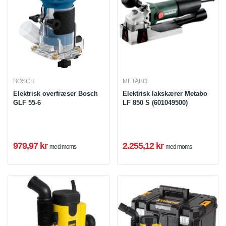
BOSCH
METABO
Elektrisk overfræser Bosch
Elektrisk lakskærer Metabo
GLF 55-6
LF 850 ​​S (601049500)
979,97 kr
2.255,12 kr
med moms
med moms