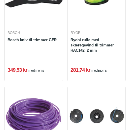
BOSCH
RYOBI
Bosch kniv til trimmer GFR
Ryobi rulle med
skæregevind til trimmer
RAC142, 2 mm
349,53 kr
281,74 kr
med moms
med moms