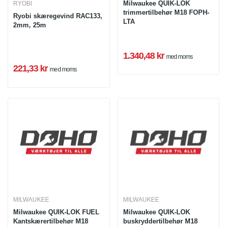
Milwaukee QUIK-LOK
RYOBI
trimmertilbehør M18 FOPH-
Ryobi skæregevind RAC133,
LTA
2mm, 25m
1.340,48 kr
med moms
221,33 kr
med moms
MILWAUKEE
MILWAUKEE
Milwaukee QUIK-LOK FUEL
Milwaukee QUIK-LOK
Kantskærertilbehør M18
buskryddertilbehør M18