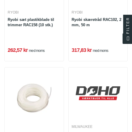
RYOBI
RYOBI
FILTER
Ryobi sæt plastikblade til
Ryobi skæretråd RAC102, 2
trimmer RAC158 (10 stk.)
mm, 50 m
262,57 kr
317,83 kr
med moms
med moms
MILWAUKEE