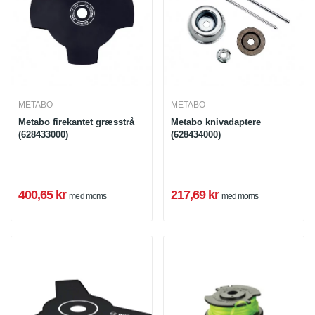
METABO
METABO
Metabo firekantet græsstrå
Metabo knivadaptere
(628433000)
(628434000)
400,65 kr
217,69 kr
med moms
med moms