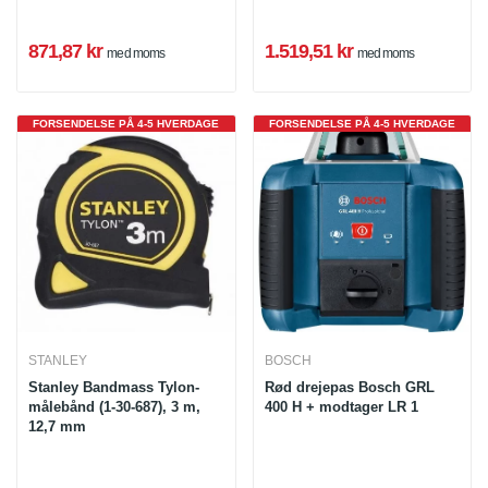
871,87 kr
1.519,51 kr
med moms
med moms
FORSENDELSE PÅ 4-5 HVERDAGE
FORSENDELSE PÅ 4-5 HVERDAGE
STANLEY
BOSCH
Stanley Bandmass Tylon-
Rød drejepas Bosch GRL
målebånd (1-30-687), 3 m,
400 H + modtager LR 1
12,7 mm