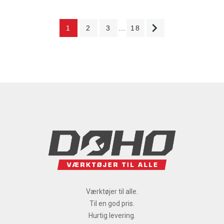

1
2
3
…
18
Værktøjer til alle.
Til en god pris.
Hurtig levering.