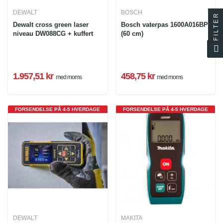
DEWALT
BOSCH
FILTER
Dewalt cross green laser
Bosch vaterpas 1600A016BP
niveau DW088CG + kuffert
(60 cm)
1.957,51 kr
458,75 kr
med moms
med moms
FORSENDELSE PÅ 4-5 HVERDAGE
FORSENDELSE PÅ 4-5 HVERDAGE
DEWALT
MAKITA