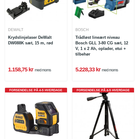
DEWALT
BOSCH
Krydslinjelaser DeWalt
Trådløst lineært niveau
DW088K sæt, 15 m, rød
Bosch GLL 3-80 CG sæt, 12
V, 1 x 2 Ah, oplader, etui +
tilbehør
1.158,75 kr
5.228,33 kr
med moms
med moms
FORSENDELSE PÅ 4-5 HVERDAGE
FORSENDELSE PÅ 4-5 HVERDAGE