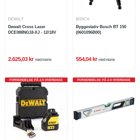
DEWALT
BOSCH
Dewalt Cross Laser
Byggestativ Bosch BT 150
DCE088NG18-XJ - 12/18V
(0601096B00)
2.625,03 kr
554,04 kr
med moms
med moms
FORSENDELSE PÅ 4-5 HVERDAGE
FORSENDELSE PÅ 4-5 HVERDAGE