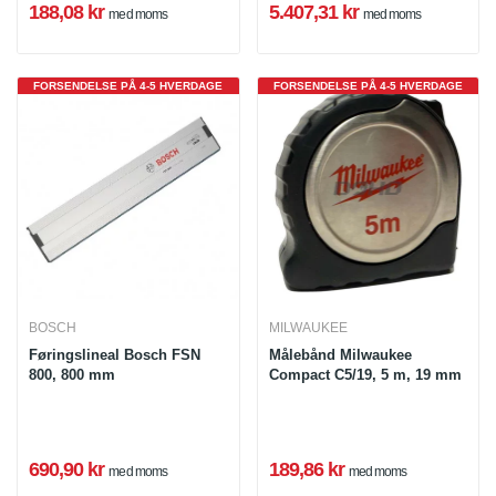
188,08 kr
5.407,31 kr
med moms
med moms
FORSENDELSE PÅ 4-5 HVERDAGE
FORSENDELSE PÅ 4-5 HVERDAGE
BOSCH
MILWAUKEE
Føringslineal Bosch FSN
Målebånd Milwaukee
800, 800 mm
Compact C5/19, 5 m, 19 mm
690,90 kr
189,86 kr
med moms
med moms