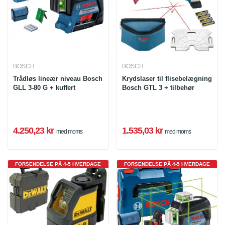
BOSCH
BOSCH
Trådløs lineær niveau Bosch
Krydslaser til flisebelægning
GLL 3-80 G + kuffert
Bosch GTL 3 + tilbehør
4.250,23 kr
1.535,03 kr
med moms
med moms
FORSENDELSE PÅ 4-5 HVERDAGE
FORSENDELSE PÅ 4-5 HVERDAGE