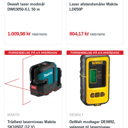
Dewalt laser modmål
Laser afstandsmåler Makita
DW03050-XJ, 50 m
LD050P
1.009,98 kr
804,17 kr
med moms
med moms
FORSENDELSE PÅ 4-5 HVERDAGE
FORSENDELSE PÅ 4-5 HVERDAGE
MAKITA
DEWALT
Trådløst laserniveau Makita
DeWalt modtager DE0892,
SK105DZ (12 V)
velegnet til laserniveau