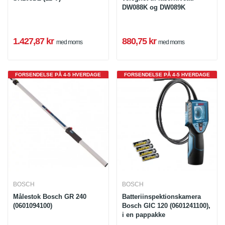
DW088K og DW089K
1.427,87 kr
880,75 kr
med moms
med moms
FORSENDELSE PÅ 4-5 HVERDAGE
FORSENDELSE PÅ 4-5 HVERDAGE
BOSCH
BOSCH
Målestok Bosch GR 240
Batteriinspektionskamera
(0601094100)
Bosch GIC 120 (0601241100),
i en pappakke