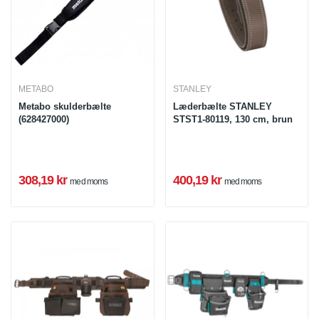
METABO
STANLEY
Metabo skulderbælte
Læderbælte STANLEY
(628427000)
STST1-80119, 130 cm, brun
308,19 kr
400,19 kr
med moms
med moms