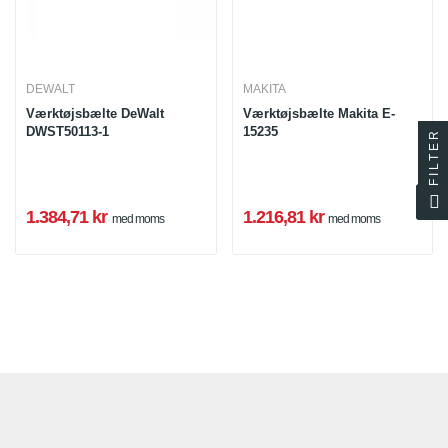
DEWALT
MAKITA
Værktøjsbælte DeWalt
Værktøjsbælte Makita E-
DWST50113-1
15235
FILTER
1.384,71 kr
1.216,81 kr
med moms
med moms